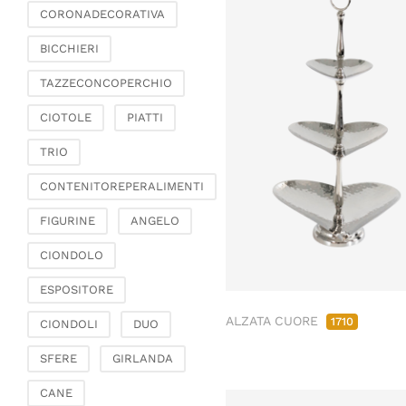
Soggiorno e ambiente
CORONADECORATIVA
Candeliere
BICCHIERI
Etageres e coppe per
calici
TAZZECONCOPERCHIO
CIOTOLE
PIATTI
TRIO
CONTENITOREPERALIMENTI
FIGURINE
ANGELO
CIONDOLO
ESPOSITORE
ALZATA CUORE
1710
CIONDOLI
DUO
SFERE
GIRLANDA
CANE