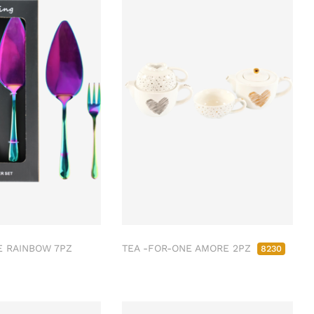
E RAINBOW 7PZ
TEA -FOR-ONE AMORE 2PZ
8230