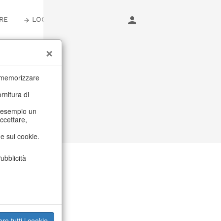
ERE
LOGIN
er
 e memorizzare
ornitura di
ad esempio un
ccettare,
e sui cookie.
ubblicità
re tutti i cookie