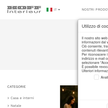
NOSTRI PRODO
IT
Utilizzo di co
E
Il nostro sito web
informazioni dal v
Ciò consente, tra l
contenuti rilevanti
Per riconoscere i 
indirizzo e-mail c
selezionare "Accet
È possibile revoc
Ulteriori informaz
Anal
CATEGORIE
Casa e interni
Cucina e tavola
Natale