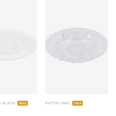
O 30,5CM
PIATTINI FARO
9642
7664