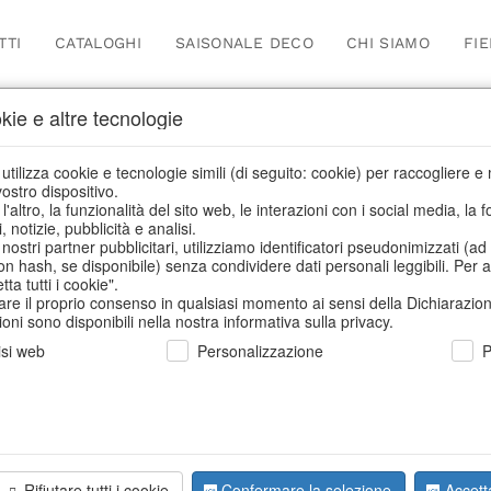
TTI
CATALOGHI
SAISONALE DECO
CHI SIAMO
FI
okie e altre tecnologie
vent- und Hochzeitsplan
 utilizza cookie e tecnologie simili (di seguito: cookie) per raccogliere
ostro dispositivo.
'altro, la funzionalità del sito web, le interazioni con i social media, la f
, notizie, pubblicità e analisi.
Home
/
Saisonale Deko
/
Event- und Hochzeitsplaner
nostri partner pubblicitari, utilizziamo identificatori pseudonimizzati (
on hash, se disponibile) senza condividere dati personali leggibili. Per a
ta tutti i cookie".
are il proprio consenso in qualsiasi momento ai sensi della Dichiarazion
ioni sono disponibili nella nostra informativa sulla privacy.
isi web
Personalizzazione
P
Rifiutare tutti i cookie
Confermare la selezione
Accetta