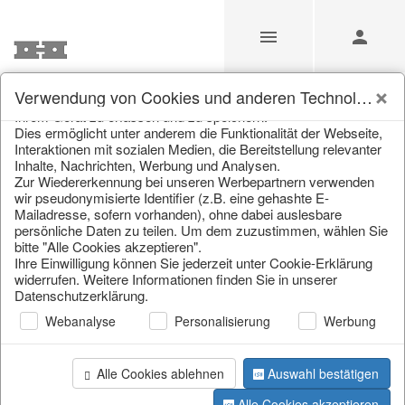
Unsere Webseite verwendet Cookies und ähnliche
Der Deko-Großhandel mit dem
Verwendung von Cookies und anderen Technologien
Technologien (im Folgenden: Cookies), um Informationen von
Ihrem Gerät zu erfassen und zu speichern.
schönsten Sortiment
Dies ermöglicht unter anderem die Funktionalität der Webseite,
Interaktionen mit sozialen Medien, die Bereitstellung relevanter
Inhalte, Nachrichten, Werbung und Analysen.
Zur Wiedererkennung bei unseren Werbepartnern verwenden
wir pseudonymisierte Identifier (z.B. eine gehashte E-
Mailadresse, sofern vorhanden), ohne dabei auslesbare
persönliche Daten zu teilen. Um dem zuzustimmen, wählen Sie
bitte "Alle Cookies akzeptieren".
Ihre Einwilligung können Sie jederzeit unter Cookie-Erklärung
widerrufen. Weitere Informationen finden Sie in unserer
Datenschutzerklärung.
Webanalyse
Personalisierung
Werbung
Alle Cookies ablehnen
Auswahl bestätigen
Alle Cookies akzeptieren